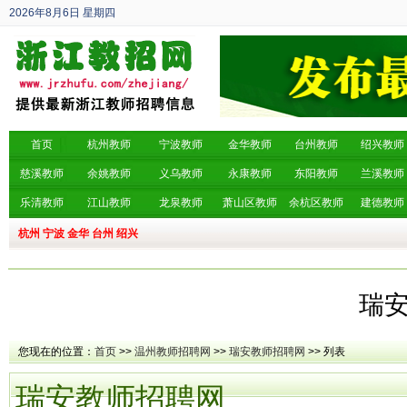
2026年8月6日
星期四
丙午年 六月廿四
首页
杭州教师
宁波教师
金华教师
台州教师
绍兴教师
慈溪教师
余姚教师
义乌教师
永康教师
东阳教师
兰溪教师
乐清教师
江山教师
龙泉教师
萧山区教师
余杭区教师
建德教师
杭州
宁波
金华
台州
绍兴
瑞
您现在的位置：
首页
>>
温州教师招聘网
>>
瑞安教师招聘网
>> 列表
瑞安教师招聘网