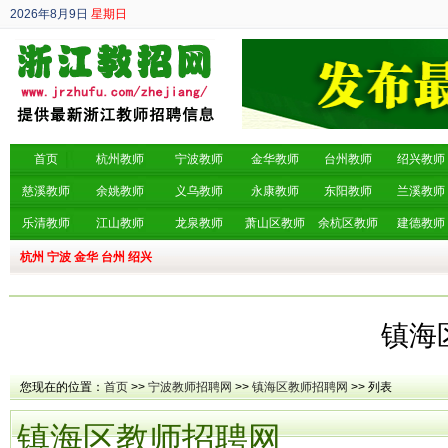
2026年8月9日
星期日
丙午年 六月廿七
首页
杭州教师
宁波教师
金华教师
台州教师
绍兴教师
慈溪教师
余姚教师
义乌教师
永康教师
东阳教师
兰溪教师
乐清教师
江山教师
龙泉教师
萧山区教师
余杭区教师
建德教师
杭州
宁波
金华
台州
绍兴
镇海
您现在的位置：
首页
>>
宁波教师招聘网
>>
镇海区教师招聘网
>> 列表
镇海区教师招聘网