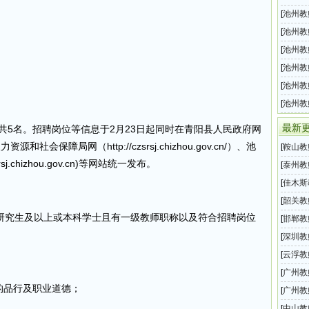
教师招
[
池州教
师招聘
[
池州教
镇小学
[
池州教
中小学
[
池州教
任教师
[
池州教
教师招
[
池州教
村初中
最新
共5名。招聘岗位等信息于2月23日起同时在青阳县人民政府网
人力资源和社会保障局网（http://czsrsj.chizhou.gov.cn/）、池
[
鞍山教
sj.chizhou.gov.cn)等网站统一发布。
育系统
[
泰州教
管理局
[
佳木斯
校园引
[
韶关教
研究生及以上或本科学士且有一级教师职称以及符合招聘岗位
202
[
邯郸教
充公开
[
深圳教
旺学校
[
云浮教
师招聘
[
广州教
的品行及职业道德；
公开招
[
广州教
202
[
中山教