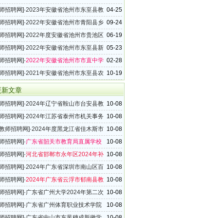
聘公告（8名）
师招聘网
]·
2023年安徽省池州市东至县教
04-25
公告（18名）
师招聘网
]·
2022年安徽省池州市青阳县乡
09-24
（附属幼儿园）教师招聘公告
师招聘网
]·
2022年度安徽省池州市贵池区
06-19
教师招聘公告（13名）
师招聘网
]·
2022年安徽省池州市东至县新
05-23
招聘公告（66名）
师招聘网
]·
2022年安徽省池州市市直中学
02-28
聘公告（25名）
师招聘网
]·
2021年安徽省池州市东至县农
10-19
、乡镇中心学校附属幼儿园新任教师招聘公告
更新文章
师招聘网
]·
2024年辽宁省鞍山市台安县教
10-08
教师招聘公告（54名）
师招聘网
]·
2024年江苏省泰州市机关事务
10-08
下属事业单位公开招聘幼儿教师公告
教师招聘网
]·
2024年度黑龙江省佳木斯市
10-08
才活动四川大学（西南地区）人才引进公告
师招聘网
]·
广东省韶关市教育局直属学校
10-08
4年下半年教师招聘公告（33名）
师招聘网
]·
河北省邯郸市永年区2024年补
10-08
招聘教师公告（133名）
师招聘网
]·
2024年广东省深圳市南山区百
10-08
教师招聘信息
师招聘网
]·
2024年广东省云浮市郁南县教
10-08
公告（第三批次）
师招聘网
]·
广东省广州大学2024年第二次
10-08
聘编制内教学辅助人员公告
师招聘网
]·
广东省广州体育职业技术学院
10-08
4年第一次公开招聘人员公告
师招聘网
]·
广东省中山市东凤穗成新徽学
10-08