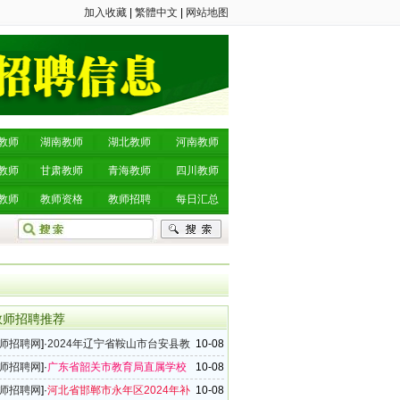
加入收藏
|
繁體中文
|
网站地图
教师
湖南教师
湖北教师
河南教师
教师
甘肃教师
青海教师
四川教师
教师
教师资格
教师招聘
每日汇总
教师招聘推荐
师招聘网
]·
2024年辽宁省鞍山市台安县教
10-08
教师招聘公告（54名）
师招聘网
]·
广东省韶关市教育局直属学校
10-08
4年下半年教师招聘公告（33名）
师招聘网
]·
河北省邯郸市永年区2024年补
10-08