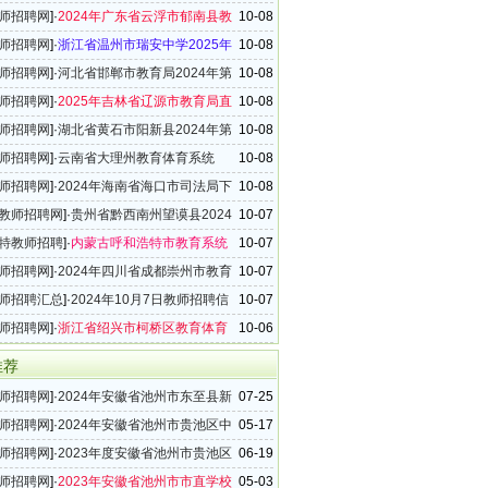
招聘教师公告（133名）
师招聘网
]·
2024年广东省云浮市郁南县教
10-08
公告（第三批次）
师招聘网
]·
浙江省温州市瑞安中学2025年
10-08
制教师招聘公告（11名）
师招聘网
]·
河北省邯郸市教育局2024年第
10-08
直学校教师招聘公告（132名）
师招聘网
]·
2025年吉林省辽源市教育局直
10-08
单位教师招聘公告
师招聘网
]·
湖北省黄石市阳新县2024年第
10-08
业单位教师招聘公告
师招聘网
]·
云南省大理州教育体育系统
10-08
年度教师招聘公告（213名）
师招聘网
]·
2024年海南省海口市司法局下
10-08
单位教师招聘公告（14名）
教师招聘网
]·
贵州省黔西南州望谟县2024
10-07
年事业单位教师招聘简章
特教师招聘
]·
内蒙古呼和浩特市教育系统
10-07
5年事业单位教师招聘公告（475名）
师招聘网
]·
2024年四川省成都崇州市教育
10-07
招聘补充公告（第三场）
师招聘汇总
]·
2024年10月7日教师招聘信
10-07
（29条）
师招聘网
]·
浙江省绍兴市柯桥区教育体育
10-06
5年新教师招聘公告（114名）
推荐
师招聘网
]·
2024年安徽省池州市东至县新
07-25
教师招聘公告（10名）
师招聘网
]·
2024年安徽省池州市贵池区中
05-17
儿园教师招聘公告
师招聘网
]·
2023年度安徽省池州市贵池区
06-19
教师招聘公告（33名）
师招聘网
]·
2023年安徽省池州市市直学校
05-03