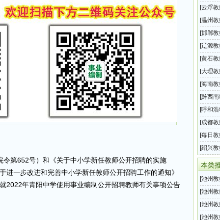
充公开
[
云浮教
师招聘
[
温州教
事业编
[
邯郸教
二批市
[
辽源教
属事业
[
黄石教
二批事
[
大理教
2025
[
海南教
属事业
[
黔西南
年下半
[
呼和浩
202
[
成都教
局教师
[
每日教
息汇总
[
绍兴教
令第652号）和《关于中小学新任教师公开招聘的实施
局202
本类
《关于进一步改进和完善中小学新任教师公开招聘工作的通知》
[
池州教
现就2022年青阳中学使用事业编制公开招聘教师有关事项公告
任幼儿
[
池州教
小学幼
[
池州教
中小学
[
池州教