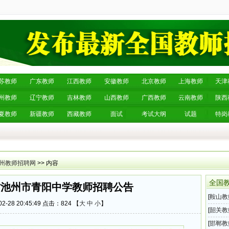
苏教师
广东教师
江西教师
安徽教师
北京教师
上海教师
天津
州教师
辽宁教师
吉林教师
山西教师
广西教师
云南教师
陕西
夏教师
新疆教师
西藏教师
面试
考试大纲
试题
特岗
州教师招聘网
>> 内容
全国
徽省池州市青阳中学教师招聘公告
[
鞍山教
2-28 20:45:49 点击：
824 【
大
中
小
】
育系统
[
韶关教
202
[
邯郸教