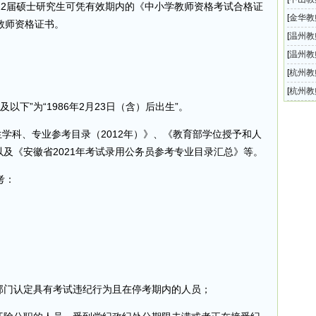
22届硕士研究生可凭有效期内的《中小学教师资格考试合格证
校20
[
金华教
得教师资格证书。
学校教
[
温州教
幼儿园
[
温州教
动中心
[
杭州教
城幼儿
[
杭州教
以下”为“1986年2月23日（含）后出生”。
城小学
生学科、专业参考目录（2012年）》、《教育部学位授予和人
以及《安徽省2021年考试录用公务员参考专业目录汇总》等。
考：
；
部门认定具有考试违纪行为且在停考期内的人员；