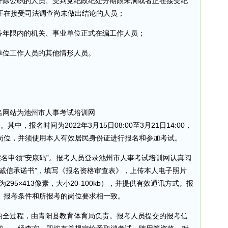
被开除公职的人员、受到党纪政纪处分期限未满或者正在接受纪
正在接受司法调查尚未做出结论的人员；
务年限内的机关、事业单位正式在编工作人员；
单位工作人员的其他情形人员。
名网站为池州市人事考试培训网
.gov.cn/）。其中，报名时间为2022年3月15日08:00至3月21日14:00，
岗位，并须使用本人有效居民身份证进行报名和参加考试。
P实名申领“安康码”。报考人员登录池州市人事考试培训网认真阅
诚信承诺书”，填写《报名资格审查表》，上传本人电子照片
295×413像素，大小20-100kb），并提供有效通讯方式。报
、报考条件和所报考的岗位要求相一致。
聘的全过程，由青阳县教育体育局负责。报考人员提交的报考信