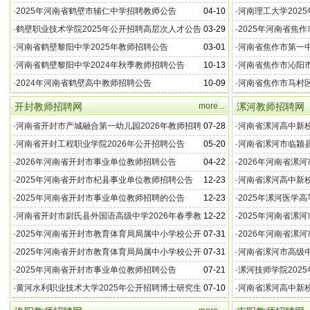
作公告
告
·
2025年河南省鹤壁市辅仁中学招聘教师公告
04-10
·
河南理工大学202
·
鹤壁职业技术学院2025年公开招聘高层次人才公告
03-29
·
2025年河南省焦
公告
·
河南省鹤壁黎阳中学2025年教师招聘公告
03-01
·
河南省焦作市第一中
·
河南省鹤壁黎阳中学2024年秋季教师招聘公告
10-13
·
河南省焦作市沁阳市
位教师招聘简章
·
2024年河南省鹤壁高中教师招聘公告
10-09
·
河南省焦作市马村区
公告
开封教师招聘网
more...
漯河教师招聘网
·
河南省开封市产城融合第一幼儿园2026年教师招聘
07-28
·
河南省漯河高中新校
公告
批教师招聘23名公
·
河南省开封工程职业学院2026年公开招聘公告
05-20
·
河南省漯河市临颍县
学校、一高附属学校
·
2026年河南省开封市事业单位教师招聘公告
04-22
·
2026年河南省漯
·
2025年河南省开封市杞县事业单位教师招聘公告
12-23
·
河南省漯河高中新校
招聘公告
·
2025年河南省开封市事业单位教师招聘的公告
12-23
·
2025年漯河医学
·
河南省开封市尉氏县外国语高级中学2026年春季教
12-22
·
2025年河南省漯
师招聘公告
12名公告
·
2025年河南省开封市教育体育局局属中小学校公开
07-31
·
2026年河南省漯
选调教学名师公告
·
2025年河南省开封市教育体育局局属中小学校公开
07-31
·
河南省漯河市高级中
选调教学副校长公告
年教师招聘的公告
·
2025年河南省开封市事业单位教师招聘公告
07-21
·
漯河技师学院202
·
黄河水利职业技术大学2025年公开招聘博士研究生
07-10
·
河南省漯河高中新校
公告
批教师招聘公告