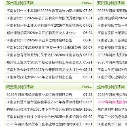
郑州教师招聘网
more...
安阳教师招聘网
·
河南省郑州市中牟新区2026年教育系统内部均衡调
07-30
·
2026年河南省安
配在职教师公告
·
河南省郑州市2026年公开招聘高中阶段优秀教师的
07-21
·
安阳师范学院202
公告
·
河南省郑州轻工业大学附属中学2026年教师招聘公
07-08
·
河南省安阳市新一中
告
·
郑州师范学院2026年公开招聘高层次人才公告
06-24
·
河南省安阳市汤阴县
公告
·
河南省郑州市2026年事业单位教师招聘公告
06-10
·
河南省安阳市汤阴县
公告
·
河南省2026年高校毕业生“三支一扶”计划招募公告
06-07
·
河南省安阳市滑县2
名公告
·
河南省教育厅等五部门关于做好2026年河南省地方
06-05
·
2025年河南省安
公费师范生招生工作的通知
·
郑州轻工业大学2026年度公开招聘博士等高层次人
05-21
·
2025年河南省安
才公告
·
河南财政金融学院2026年公开招聘高层次人才公告
05-21
·
河南大学河南戏剧学
案
·
河南财经政法大学2026年公开招聘博士公告
05-21
·
河南护理职业学院2
士）方案
鹤壁教师招聘网
more...
焦作教师招聘网
·
2026年河南省鹤壁市事业单位教师招聘公告
04-22
·
2026年河南省焦
告
·
河南省鹤壁市清华园实验学校2026年春季教师招聘
01-06
·
2026年河南省焦
公告
·
鹤壁职业技术学院2025年下半年公开招聘急需短缺
11-26
·
焦作新材料职业学院
人才公告
·
河南省鹤壁市科技中等专业学校2025年教师招聘公
09-09
·
河南工业和信息化职
告
员公告
·
2025年河南省鹤壁市市直事业单位教师招聘联考工
04-11
·
河南省焦作市第一中