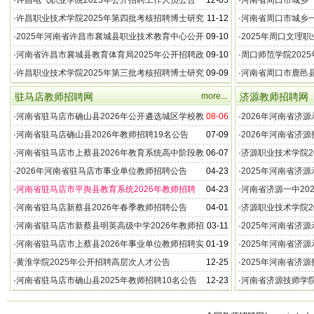
·
许昌电气职业学院2025年公开招聘工作人员公告
12-05
·
河南省周口市城乡一
儿园教师招聘152名
·
许昌职业技术学院2025年第四批考核招聘博士研究
11-12
·
河南省周口市城乡一
生公告
儿园保育员公告
·
2025年河南省许昌市襄城县职业技术教育中心公开
09-10
·
2025年周口文理
招聘政府购岗教师公告
辅导员公告
·
河南省许昌市襄城县教育体育局2025年公开招聘政
09-10
·
周口师范学院202
府购岗幼儿园教师公告
·
许昌职业技术学院2025年第三批考核招聘博士研究
09-09
·
河南省周口市鹿邑县
生公告
告
驻马店教师招聘网
more...
济源教师招聘网
·
河南省驻马店市确山县2026年公开遴选城区学校教
08-06
·
2026年河南省济
师教研员公告
·
河南省驻马店确山县2026年教师招聘19名公告
07-09
·
2026年河南省济
·
河南省驻马店市上蔡县2026年教育系统高中阶段教
06-07
·
济源职业技术学院2
师招聘实施方案
公告
·
2026年河南省驻马店市事业单位教师招聘公告
04-23
·
2025年河南省济
·
河南省驻马店市平舆县教育系统2026年教师招聘
04-23
·
河南省济源一中20
135名公告
·
河南省驻马店新蔡县2026年春季教师招聘公告
04-01
·
济源职业技术学院2
·
河南省驻马店市新蔡县明英高级中学2026年教师招
03-11
·
2025年河南省济
聘简章
作的公告
·
河南省驻马店市上蔡县2026年事业单位教师招聘实
01-19
·
2025年河南省济
施方案
练员公告
·
黄淮学院2025年公开招聘高层次人才公告
12-25
·
2025年河南省济
·
河南省驻马店市确山县2025年教师招聘10名公告
12-23
·
河南省济源技师学院