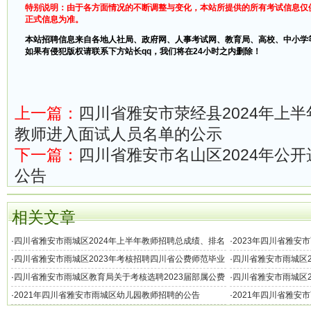
特别说明：由于各方面情况的不断调整与变化，本站所提供的所有考试信息仅
正式信息为准。
本站招聘信息来自各地人社局、政府网、人事考试网、教育局、高校、中小学
如果有侵犯版权请联系下方站长qq，我们将在24小时之内删除！
上一篇：
四川省雅安市荥经县2024年上
教师进入面试人员名单的公示
下一篇：
四川省雅安市名山区2024年公
公告
相关文章
·
四川省雅安市雨城区2024年上半年教师招聘总成绩、排名
·
2023年四川省雅安
及体检有关事宜的公告
·
四川省雅安市雨城区2023年考核招聘四川省公费师范毕业
·
四川省雅安市雨城区2
生的公告
·
四川省雅安市雨城区教育局关于考核选聘2023届部属公费
·
四川省雅安市雨城区2
师范毕业生公告
宜的公告
·
2021年四川省雅安市雨城区幼儿园教师招聘的公告
·
2021年四川省雅安