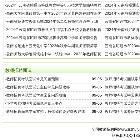
号）
·
2024年云南省昭通市特殊教育中等职业技术学校临聘教师
·
2024年云南省昭通
招聘公告
聘公告
·
西南大学附属镇雄第一中学2024年选调县内外在职在编优
·
2024年云南省昭通
秀教师公告
告
·
云南省昭通市教体系统2024年第二次教师招聘通告（16
·
云南省昭通市2024
名）
·
2024年云南省昭通市彝良县牛街镇中心学校临聘教师招聘
·
2024年云南双兴教
公告
·
2024年云南省昭通市巧家县职业高级中学教师招聘公告
·
云南省昭通市教体系统
·
云南省昭通市云天化中学2023年秋季学期教师招聘简章
·
云南省昭通市2023
号）
·
云南师范大学附属镇雄中学（镇雄中学）2023年教师招聘
·
云南省昭通市2023
公告
教师招聘面试
·
教师招聘考试面试常见问题预测二
09-06
·
教师招聘考试面试常
·
教师招聘考试面试班主任常见问题攻略
09-06
·
教师招聘考试面试教
·
教师招聘考试面试学生常见问题攻略
09-06
·
教师招聘考试中常见
·
小学教师招聘考试面试注意三要点
09-06
·
教师招聘面试英语之
·
教师招聘面试专家支招：教你如何说好课教好课
09-06
·
教师招聘面试专家支
全国教师招聘网(
www.jrzhufu
站长联系QQ:135