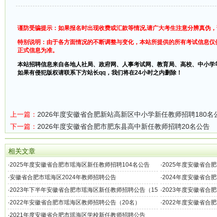
谨防受骗提示：如果报名时出现收费或汇款等情况,请广大考生注意分辨真伪
特别说明：由于各方面情况的不断调整与变化，本站所提供的所有考试信息仅
正式信息为准。
本站招聘信息来自各地人社局、政府网、人事考试网、教育局、高校、中小学
如果有侵犯版权请联系下方站长qq，我们将在24小时之内删除！
上一篇：
2026年度安徽省合肥新站高新区中小学新任教师招聘180名
下一篇：
2026年度安徽省合肥市肥东县高中新任教师招聘20名公告
相关文章
·
2025年度安徽省合肥市瑶海区新任教师招聘104名公告
·
2025年度安徽省合
·
安徽省合肥市瑶海区2024年教师招聘公告
·
2024年度安徽省合
·
2023年下半年安徽省合肥市瑶海区新任教师招聘公告（15
·
2023年度安徽省合
名）
名）
·
2022年安徽省合肥市瑶海区教师招聘公告（20名）
·
2022年度安徽省合
名）
·
2021年度安徽省合肥市瑶海区学校新任教师招聘公告