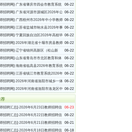
聘89名公告（第二批）
师招聘网
]·
广东省肇庆市四会市教育系统
06-22
年教师招聘30名公告
师招聘网
]·
广东省河源市源城区2026年公
06-22
学、幼儿园教师招聘36名公告
师招聘网
]·
广西梧州市2026年中小学教师
06-22
64名简章（第二轮）
师招聘网
]·
江苏省盐城市响水县2026年事
06-22
教师招聘34名公告
师招聘网
]·
宁夏回族自治区2026年高校毕
06-22
三支一扶”计划招募公告
师招聘网
]·
2026年湖北省十堰市房县教师
06-22
0名公告
师招聘网
]·
辽宁省锦州高新区（松山新
06-22
026年事业单位教师招聘28名公告
师招聘网
]·
山东省青岛市市北区教育和体
06-22
属公办学校2026年第二次教师招聘公告
师招聘网
]·
海南省临高县2026年教育系统
06-22
业单位教师招聘公告
师招聘网
]·
江苏省镇江市教育系统2026年
06-22
聘公告
师招聘网
]·
2026年河南省洛阳市城乡一体
06-22
区（伊滨区）中小学教师招聘106名公告
师招聘网
]·
2026年河南省洛阳市洛龙区中
06-22
师招聘60名公告
推荐
师招聘汇总
]·
2026年6月23日教师招聘信
06-23
（49条）
师招聘汇总
]·
2026年6月22日教师招聘信
06-22
（45条）
师招聘汇总
]·
2026年6月21日教师招聘信
06-21
（29条）
师招聘汇总
]·
2026年6月18日教师招聘信
06-18