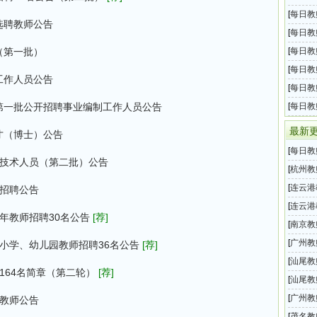
息汇总
[
每日教
选聘教师公告
息汇总
[
每日教
息汇总
（第一批）
[
每日教
息汇总
[
每日教
工作人员公告
息汇总
[
每日教
息汇总
年第一批公开招聘事业编制工作人员公告
[
每日教
息汇总
最新
才（博士）公告
[
每日教
业技术人员（第二批）公告
息汇总
[
杭州教
花实验
[
连云港
师招聘公告
局所属
[
连云港
6年教师招聘30名公告
[荐]
局直属
[
南京教
教师招
[
广州教
中小学、幼儿园教师招聘36名公告
[荐]
学院）
[
汕尾教
164名简章（第二轮）
[荐]
教师招
[
汕尾教
公开选
[
广州教
调教师公告
公告（
[
茂名教