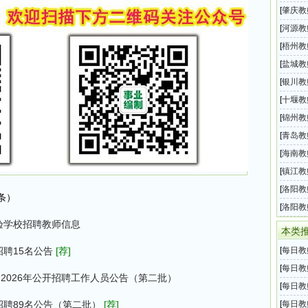
教师招
[
肇庆教
2026
[
河源教
办中小
[
梧州教
招聘1
[
盐城教
业编制
[
银川教
业生“
[
十堰教
招聘2
[
锦州教
区）2
[
青岛教
育局所
[
海南教
所属事
[
镇江教
教师招
[
洛阳教
条）
化示范
[
洛阳教
验学校招聘教师信息
小学教
本类
招聘15名公告
[荐]
[
每日教
息汇总
[
每日教
2026年公开招聘工作人员公告（第二批）
息汇总
[
每日教
息汇总
招聘89名公告（第二批）
[荐]
[
每日教