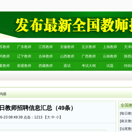
苏教师
广东教师
江西教师
安徽教师
北京教师
上海教师
天津
州教师
辽宁教师
吉林教师
山西教师
广西教师
云南教师
陕西
夏教师
新疆教师
西藏教师
面试
考试大纲
试题
特岗
 内容
全国
23日教师招聘信息汇总（49条）
[
每日教
-23 08:49:39 点击：
1213 【
大
中
小
】
息汇总
[
南京教
教师招
[
汕尾教