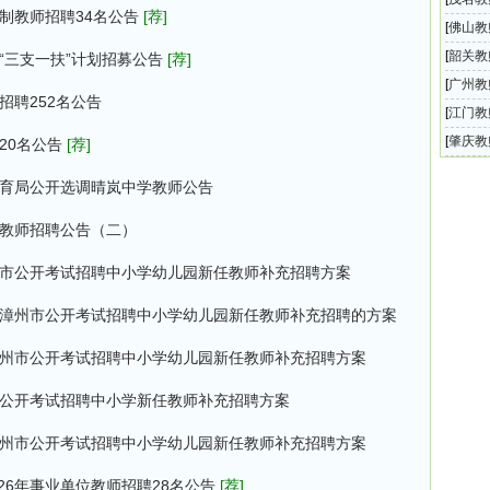
编制教师招聘34名公告
[荐]
招聘工
[
佛山教
202
[
韶关教
“三支一扶”计划招募公告
[荐]
次人才
[
广州教
招聘252名公告
专业技
[
江门教
教师招
[
肇庆教
20名公告
[荐]
2026
体育局公开选调晴岚中学教师公告
学教师招聘公告（二）
州市公开考试招聘中小学幼儿园新任教师补充招聘方案
6年漳州市公开考试招聘中小学幼儿园新任教师补充招聘的方案
漳州市公开考试招聘中小学幼儿园新任教师补充招聘方案
市公开考试招聘中小学新任教师补充招聘方案
漳州市公开考试招聘中小学幼儿园新任教师补充招聘方案
26年事业单位教师招聘28名公告
[荐]