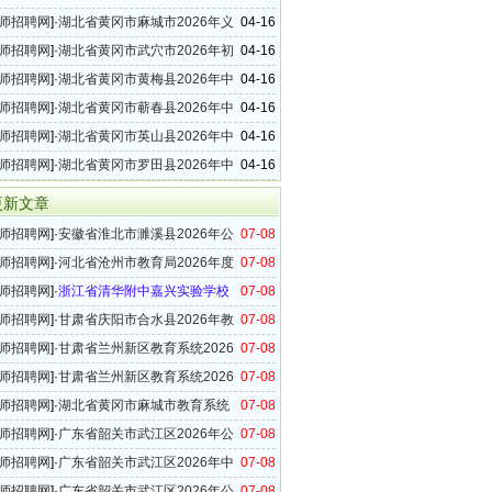
招聘公告
师招聘网
]·
湖北省黄冈市麻城市2026年义
04-16
学校教师招聘公告
师招聘网
]·
湖北省黄冈市武穴市2026年初
04-16
招聘公告
师招聘网
]·
湖北省黄冈市黄梅县2026年中
04-16
师招聘公告
师招聘网
]·
湖北省黄冈市蕲春县2026年中
04-16
招聘公告
师招聘网
]·
湖北省黄冈市英山县2026年中
04-16
师招聘公告
师招聘网
]·
湖北省黄冈市罗田县2026年中
04-16
师招聘公告
更新文章
师招聘网
]·
安徽省淮北市濉溪县2026年公
07-08
县外在编在职教师工作实施方案
师招聘网
]·
河北省沧州市教育局2026年度
07-08
调教师公告
师招聘网
]·
浙江省清华附中嘉兴实验学校
07-08
6年事业编制教师招聘公告（第四批）
师招聘网
]·
甘肃省庆阳市合水县2026年教
07-08
事业单位教师招聘公告
师招聘网
]·
甘肃省兰州新区教育系统2026
07-08
招聘进入考察范围人员（第一批次）及考察相关
师招聘网
]·
甘肃省兰州新区教育系统2026
07-08
公告
选调教师公告
师招聘网
]·
湖北省黄冈市麻城市教育系统
07-08
年高中教师招聘14名公告
师招聘网
]·
广东省韶关市武江区2026年公
07-08
幼儿园骨干教师公告
师招聘网
]·
广东省韶关市武江区2026年中
07-08
师公开招聘面试公告
师招聘网
]·
广东省韶关市武江区2026年公
07-08