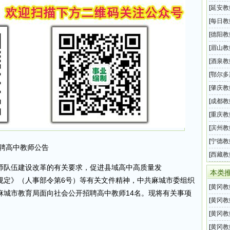
2026
[
延安教
级中学
[
每日教
汇总（
[
德阳教
属学校
[
眉山教
年第二
[
酒泉教
202
[
鄂尔多
旗20
[
肇庆教
育局教
[
成都教
小学校
[
重庆教
2026
[
滨州教
师招聘
[
宁德教
招聘高中教师公告
育局下
[
西藏教
师队伍建设改革的有关要求，促进县域高中高质量发
位教师
本类
规定》（人事部令第6号）等有关文件精神，中共麻城市委组织
[
黄冈教
麻城市教育局面向社会公开招聘高中教师14名。现将有关事项
2026
[
黄冈教
187名
[
黄冈教
小学教
[
黄冈教