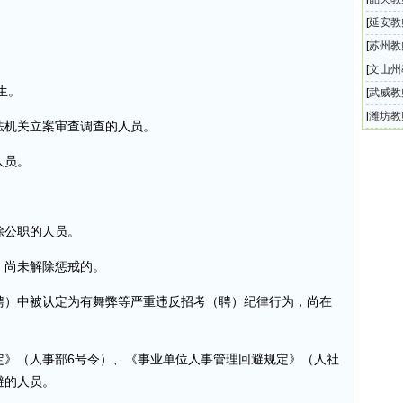
开选聘
[
延安教
级中学
[
苏州教
向公办
[
文山州
生。
城区学
[
武威教
师公告
开选调
[
潍坊教
法机关立案审查调查的人员。
校青州
人员。
除公职的人员。
，尚未解除惩戒的。
（聘）中被认定为有舞弊等严重违反招考（聘）纪律行为，尚在
定》（人事部6号令）、《事业单位人事管理回避规定》（人社
避的人员。