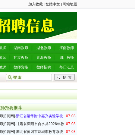
加入收藏
|
繁體中文
|
网站地图
教师
湖南教师
湖北教师
河南教师
教师
甘肃教师
青海教师
四川教师
教师
教师资格
教师招聘
每日汇总
教师招聘推荐
师招聘网
]·
浙江省清华附中嘉兴实验学校
07-08
6年事业编制教师招聘公告（第四批）
师招聘网
]·
甘肃省庆阳市合水县2026年教
07-08
事业单位教师招聘公告
师招聘网
]·
湖北省黄冈市麻城市教育系统
07-08