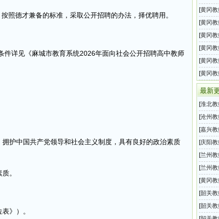
学教师
[
黄冈教
，按照德才兼备的标准，采取公开招聘的办法，择优聘用。
务教育
[
黄冈教
中教师
[
黄冈教
小学教
[
黄冈教
条件详见《麻城市教育系统2026年面向社会公开招聘高中教师
学教师
[
黄冈教
小学教
[
黄冈教
小学教
最新
[
淮北教
开引进
[
沧州教
公开招
[
嘉兴教
规，拥护中国共产党领导和社会主义制度，具有良好的政治素质
202
[
庆阳教
育系统
[
兰州教
年教师
[
兰州教
素质。
事项的
年公开
[
黄冈教
2026
[
韶关教
开选聘
[
韶关教
位表》）。
小学教
[
韶关教