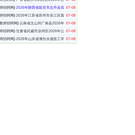
教师公告
师招聘网
]·
2026年陕西省延安市志丹县高
07-08
教师招聘16名公告
师招聘网
]·
2026年江苏省苏州市吴江区面
07-08
小学公开选聘中学教师的通知
教师招聘网
]·
云南省文山州广南县2026年
07-08
校（园）面向全县教体系统公开竞聘在职在编教
师招聘网
]·
甘肃省武威市凉州区2026年公
07-08
农村学校（幼儿园）教师到城区任教的公告
师招聘网
]·
2026年山东省潍坊水源技工学
07-08
校区教师招聘简章