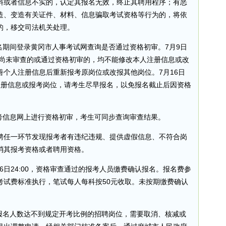
料或者信息不实的，认定其报名无效，终止其聘用程序；有恶
造、变造有关证件、材料、信息骗取考试资格等行为的，将依
的，移交司法机关处理。
名期间登录黄冈市人事考试网查询是否通过资格初审。7月9日
请已提交尚未审查的或通过资格初审的，均不能修改本人注册信息或改
个人注册信息后重新报考原岗位或改报其他岗位。7月16日
人注册信息或报考岗位，请考生尽早报名，以免报名截止后因资格
报考信息网上进行资格初审，考生可同步查询审查结果。
聘任一环节发现报考者有违纪违规、提供虚假信息、不符合岗
消其报考资格或者聘用资格。
7月16日24:00，资格审查通过的报考人员缴费确认报名。报名费参
考试费标准执行，笔试每人每科按50元收取。未按期缴费确认
对报名人数达不到规定开考比例的招聘岗位，需要取消、核减或