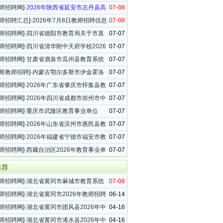
年高中教师招聘14名公告
师招聘网
]·
2026年陕西省延安市志丹县高
07-08
教师招聘16名公告
师招聘汇总
]·
2026年7月8日教师招聘信息
07-08
39条）
师招聘网
]·
四川省德阳市教育局关于市直
07-07
2026年教师招聘公告
师招聘网
]·
四川省清华附中天府学校2026
07-07
轮教师招聘公告
师招聘网
]·
甘肃省酒泉市瓜州县教育系统
07-07
6年紧缺学科教师柔性引进招聘公告
斯教师招聘
]·
内蒙古鄂尔多斯市伊金霍洛
07-07
26年引进中小学教师18名公告
师招聘网
]·
2026年广东省肇庆市怀集县教
07-07
师招聘87名公告
师招聘网
]·
2026年四川省成都市崇州市中
07-07
教师招聘76名公告
师招聘网
]·
重庆市武隆区教育事业单位
07-07
年教师招聘31名公告
师招聘网
]·
2026年山东省滨州市惠民县教
07-07
15名公告
师招聘网
]·
2026年福建省宁德市福安市教
07-07
属学校教师招聘13名公告（六）
师招聘网
]·
西藏自治区2026年教育事业单
07-07
招聘公告
推荐
师招聘网
]·
湖北省黄冈市麻城市教育系统
07-08
年高中教师招聘14名公告
师招聘网
]·
湖北省黄冈市2026年教师招聘
06-14
公告
师招聘网
]·
湖北省黄冈市团风县2026年中
04-16
师招聘公告
师招聘网
]·
湖北省黄冈市浠水县2026年中
04-16