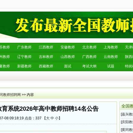
苏教师
广东教师
江西教师
安徽教师
北京教师
上海教师
天津
州教师
辽宁教师
吉林教师
山西教师
广西教师
云南教师
陕西
夏教师
新疆教师
西藏教师
面试
考试大纲
试题
特岗
冈教师招聘网
>> 内容
全国
育系统2026年高中教师招聘14名公告
[
嘉兴教
7-08 09:18:19 点击：
337 【
大
中
小
】
202
[
庆阳教
育系统
[
黄冈教