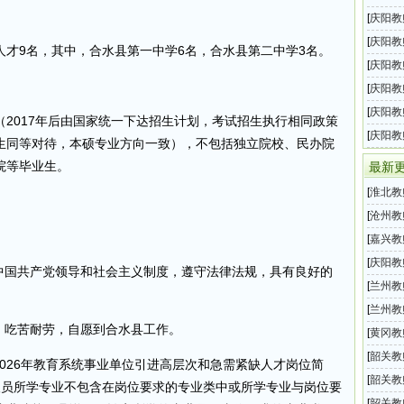
2026
[
庆阳教
教育阶
[
庆阳教
才9名，其中，合水县第一中学6名，合水县第二中学3名。
2026
[
庆阳教
业单位
[
庆阳教
育事业
[
庆阳教
2017年后由国家统一下达招生计划，考试招生执行相同政策
教师招
[
庆阳教
生同等对待，本硕专业方向一致），不包括独立院校、民办院
业单位
院等毕业生。
最新
[
淮北教
开引进
[
沧州教
公开招
[
嘉兴教
202
[
庆阳教
护中国共产党领导和社会主义制度，遵守法律法规，具有良好的
育系统
[
兰州教
年教师
[
兰州教
，吃苦耐劳，自愿到合水县工作。
事项的
年公开
[
黄冈教
2026
[
韶关教
2026年教育系统事业单位引进高层次和急需紧缺人才岗位简
开选聘
[
韶关教
人员所学专业不包含在岗位要求的专业类中或所学专业与岗位要
小学教
[
韶关教