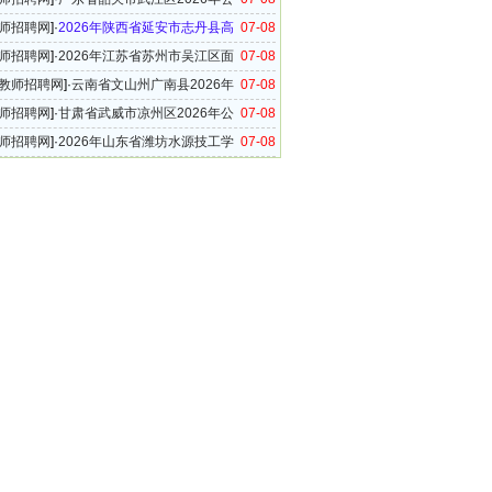
教师公告
师招聘网
]·
2026年陕西省延安市志丹县高
07-08
教师招聘16名公告
师招聘网
]·
2026年江苏省苏州市吴江区面
07-08
小学公开选聘中学教师的通知
教师招聘网
]·
云南省文山州广南县2026年
07-08
校（园）面向全县教体系统公开竞聘在职在编教
师招聘网
]·
甘肃省武威市凉州区2026年公
07-08
农村学校（幼儿园）教师到城区任教的公告
师招聘网
]·
2026年山东省潍坊水源技工学
07-08
校区教师招聘简章