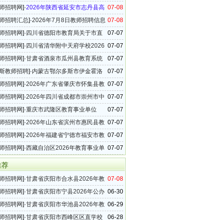
年高中教师招聘14名公告
师招聘网
]·
2026年陕西省延安市志丹县高
07-08
教师招聘16名公告
师招聘汇总
]·
2026年7月8日教师招聘信息
07-08
39条）
师招聘网
]·
四川省德阳市教育局关于市直
07-07
2026年教师招聘公告
师招聘网
]·
四川省清华附中天府学校2026
07-07
轮教师招聘公告
师招聘网
]·
甘肃省酒泉市瓜州县教育系统
07-07
6年紧缺学科教师柔性引进招聘公告
斯教师招聘
]·
内蒙古鄂尔多斯市伊金霍洛
07-07
26年引进中小学教师18名公告
师招聘网
]·
2026年广东省肇庆市怀集县教
07-07
师招聘87名公告
师招聘网
]·
2026年四川省成都市崇州市中
07-07
教师招聘76名公告
师招聘网
]·
重庆市武隆区教育事业单位
07-07
年教师招聘31名公告
师招聘网
]·
2026年山东省滨州市惠民县教
07-07
15名公告
师招聘网
]·
2026年福建省宁德市福安市教
07-07
属学校教师招聘13名公告（六）
师招聘网
]·
西藏自治区2026年教育事业单
07-07
招聘公告
推荐
师招聘网
]·
甘肃省庆阳市合水县2026年教
07-08
事业单位教师招聘公告
师招聘网
]·
甘肃省庆阳市宁县2026年公办
06-30
校教师招聘17名公告
师招聘网
]·
甘肃省庆阳市华池县2026年教
06-29
单位教师招聘公告（第二批）
师招聘网
]·
甘肃省庆阳市西峰区区直学校
06-28