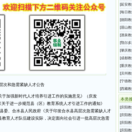
2026
[
延安教
级中学
[
每日教
汇总（
[
德阳教
属学校
[
眉山教
年第二
[
酒泉教
202
[
鄂尔多
旗20
[
肇庆教
育局教
[
成都教
小学校
[
重庆教
2026
[
滨州教
师招聘
[
宁德教
高层次和急需紧缺人才公告
育局下
[
西藏教
关于加强新时代人才培养引进工作的实施意见》（庆发
位教师
本类
部《关于进一步规范县（区）教育系统人才引进工作的通知》
[
庆阳教
合水县委、合水县人民政府《关于印发合水县高层次急需紧缺人才
育系统
[
庆阳教
县教育人才队伍建设实际，决定面向社会引进一批高层次急需
高中学
[
庆阳教
育事业
[
庆阳教