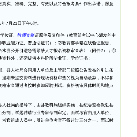
息真实、准确、完整、有效以及符合报考条件作出承诺，愿意
6年7月21日下午6时。
、学位证、
教师资格
证原件及复印件（教育部考试中心颁发的中
师职业能力证、普通话证书）；②教育部学籍在线验证报告、
合水县公开引进急需紧缺人才报名资格审查表》（附件2）；④
述资料外，还需提供本科阶段毕业证、学位证书；
部、县人社局会同用人单位及主管部门按照公告发布的引进条
。逾期未提交资料进行现场资格审查的视为自动放弃，不得参
资格审查通过者按时参加应聘测试。资格初审具体时间和地点
县人社局的指导下，由县教科局组织实施，县纪委监委派驻县
百分制，试题聘请行业专家命制审定。面试考官由用人单位、
。考官组成人员中，引进单位考官不得超过三分之一。面试时