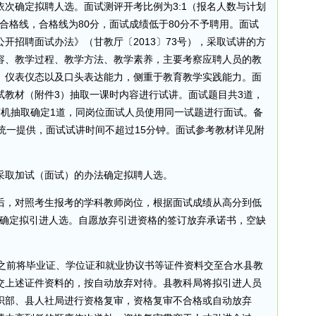
次确定拟聘人选。面试测评开考比例为3:1（报名人数与计划
试合格线，合格线为80分，面试成绩低于80分不予聘用。面试
开招聘面试办法》（甘教厅〔2013〕73号），采取试讲的方
容、教学过程、教学方法、教学素养，主要考察应聘人员的教
、仪表仪态以及口头表达能力，侧重于教育教学实践能力。面
试教材（附件3）抽取一课时内容进行试讲。面试题目共3道，
随机抽取确定1道，同岗位面试人员使用同一试题进行面试。备
统一提供，面试试讲时间不超过15分钟。面试参考教材详见附
采取加试（面试）的办法确定拟聘人选。
后，对照考生报考的学科教师岗位，根据面试成绩从高分到低
例确定拟引进人选。自愿放弃引进资格的签订放弃承诺书，空缺
日之前将毕业证、学位证和就业协议书等证件资料交至合水县教
交上述证件资料的，按自动放弃对待。县教科局将拟引进人员
织部、县人社局进行资格复审，资格复审不合格或自动放弃