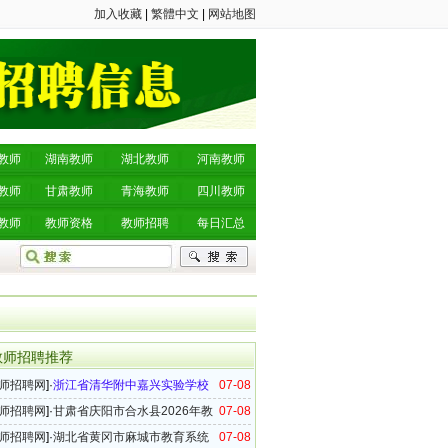
加入收藏
|
繁體中文
|
网站地图
教师
湖南教师
湖北教师
河南教师
教师
甘肃教师
青海教师
四川教师
教师
教师资格
教师招聘
每日汇总
教师招聘推荐
师招聘网
]·
浙江省清华附中嘉兴实验学校
07-08
6年事业编制教师招聘公告（第四批）
师招聘网
]·
甘肃省庆阳市合水县2026年教
07-08
事业单位教师招聘公告
师招聘网
]·
湖北省黄冈市麻城市教育系统
07-08