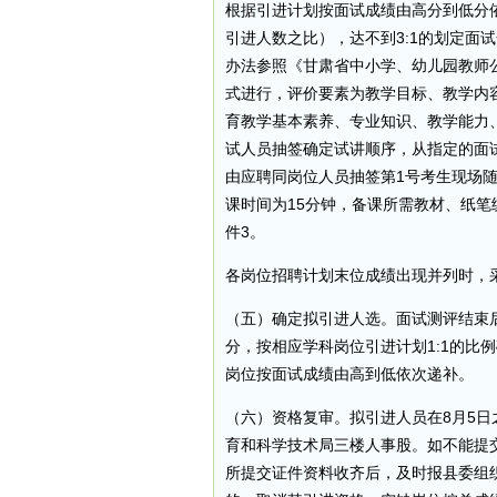
根据引进计划按面试成绩由高分到低分依
引进人数之比），达不到3:1的划定面
办法参照《甘肃省中小学、幼儿园教师公
式进行，评价要素为教学目标、教学内
育教学基本素养、专业知识、教学能力
试人员抽签确定试讲顺序，从指定的面
由应聘同岗位人员抽签第1号考生现场
课时间为15分钟，备课所需教材、纸笔
件3。
各岗位招聘计划末位成绩出现并列时，
（五）确定拟引进人选。面试测评结束
分，按相应学科岗位引进计划1:1的比
岗位按面试成绩由高到低依次递补。
（六）资格复审。拟引进人员在8月5
育和科学技术局三楼人事股。如不能提
所提交证件资料收齐后，及时报县委组