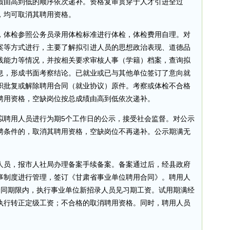
绩由高到低的顺序依次递补。资格复审贯穿于人才引进全过
，均可取消其聘用资格。
，体检参照公务员录用体检标准进行体检，体检费用自理。对
案等方式进行，主要了解拟引进人员的思想政治表现、道德品
践能力等情况，并按相关要求审核人事（学籍）档案，查询拟
息，形成书面考察结论。已就业或已与其他单位签订了意向就
职批复或解除聘用合同（就业协议）原件。考察或体检不合格
聘用资格，空缺岗位按总成绩由高到低依次递补。
拟聘用人员进行为期5个工作日的公示，接受社会监督。对公示
聘条件的，取消其聘用资格，空缺岗位不再递补。公示期满无
人员，报市人社局办理备案手续备案。备案通过后，经县政府
事制度进行管理，签订《甘肃省事业单位聘用合同》。聘用人
合同期限内，执行事业单位新招录人员见习期工资。试用期满经
执行转正定级工资；不合格的取消聘用资格。同时，聘用人员