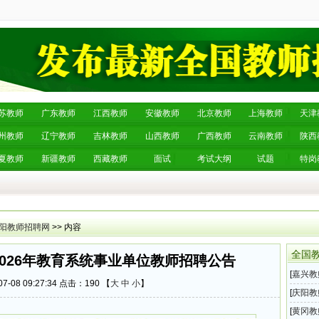
苏教师
广东教师
江西教师
安徽教师
北京教师
上海教师
天津
州教师
辽宁教师
吉林教师
山西教师
广西教师
云南教师
陕西
夏教师
新疆教师
西藏教师
面试
考试大纲
试题
特岗
阳教师招聘网
>> 内容
全国
026年教育系统事业单位教师招聘公告
[
嘉兴教
7-08 09:27:34 点击：
190 【
大
中
小
】
202
[
庆阳教
育系统
[
黄冈教