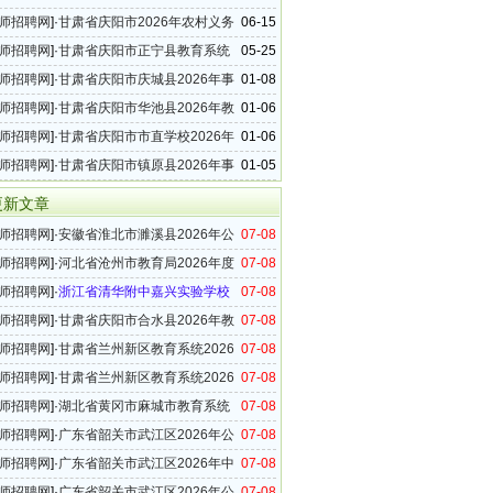
年教师招聘27名公告
师招聘网
]·
甘肃省庆阳市2026年农村义务
06-15
段学校教师特设岗位计划实施办法
师招聘网
]·
甘肃省庆阳市正宁县教育系统
05-25
年教师招聘29名公告
师招聘网
]·
甘肃省庆阳市庆城县2026年事
01-08
教师招聘公告
师招聘网
]·
甘肃省庆阳市华池县2026年教
01-06
单位教师招聘公告
师招聘网
]·
甘肃省庆阳市市直学校2026年
01-06
聘89名公告
师招聘网
]·
甘肃省庆阳市镇原县2026年事
01-05
教师招聘公告
更新文章
师招聘网
]·
安徽省淮北市濉溪县2026年公
07-08
县外在编在职教师工作实施方案
师招聘网
]·
河北省沧州市教育局2026年度
07-08
调教师公告
师招聘网
]·
浙江省清华附中嘉兴实验学校
07-08
6年事业编制教师招聘公告（第四批）
师招聘网
]·
甘肃省庆阳市合水县2026年教
07-08
事业单位教师招聘公告
师招聘网
]·
甘肃省兰州新区教育系统2026
07-08
招聘进入考察范围人员（第一批次）及考察相关
师招聘网
]·
甘肃省兰州新区教育系统2026
07-08
公告
选调教师公告
师招聘网
]·
湖北省黄冈市麻城市教育系统
07-08
年高中教师招聘14名公告
师招聘网
]·
广东省韶关市武江区2026年公
07-08
幼儿园骨干教师公告
师招聘网
]·
广东省韶关市武江区2026年中
07-08
师公开招聘面试公告
师招聘网
]·
广东省韶关市武江区2026年公
07-08