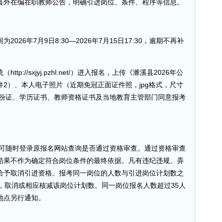
县外在编在职教师公告，明确引进岗位、条件、程序等信息。​
26年7月9日8:30—2026年7月15日17:30，逾期不再补
://sxjyj.pzhl.net/）进入报名，上传《濉溪县2026年公
2）、本人电子照片（近期免冠正面证件照，jpg格式，尺寸
b）、身份证、学历证书、教师资格证书及当地教育主管部门同意报考
00前可随时登录原报名网站查询是否通过资格审查。通过资格审查
结果不作为确定符合岗位条件的最终依据。凡有违纪违规、弄
给予取消引进资格。报考同一岗位的人数与引进岗位计划数之
，取消或相应核减该岗位计划数。同一岗位报名人数超过35人
地点另行通知。