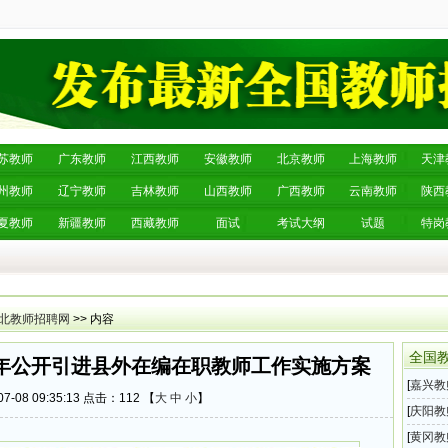
苏教师
广东教师
江西教师
安徽教师
北京教师
上海教师
天津
州教师
辽宁教师
吉林教师
山西教师
广西教师
云南教师
陕西
夏教师
新疆教师
西藏教师
面试
考试大纲
试题
特岗
北教师招聘网
>> 内容
全国
6年公开引进县外在编在职教师工作实施方案
[
嘉兴教
7-08 09:35:13 点击：
112 【
大
中
小
】
202
[
庆阳教
育系统
[
黄冈教