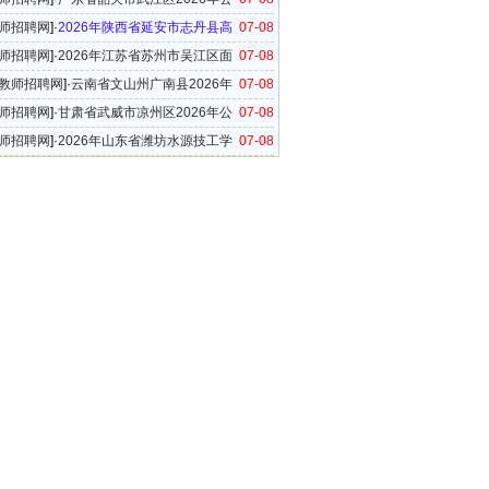
教师公告
师招聘网
]·
2026年陕西省延安市志丹县高
07-08
教师招聘16名公告
师招聘网
]·
2026年江苏省苏州市吴江区面
07-08
小学公开选聘中学教师的通知
教师招聘网
]·
云南省文山州广南县2026年
07-08
校（园）面向全县教体系统公开竞聘在职在编教
师招聘网
]·
甘肃省武威市凉州区2026年公
07-08
农村学校（幼儿园）教师到城区任教的公告
师招聘网
]·
2026年山东省潍坊水源技工学
07-08
校区教师招聘简章