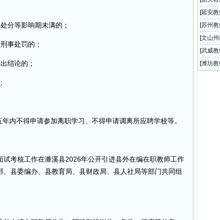
开选聘
[
延安教
务处分等影响期未满的；
级中学
[
苏州教
向公办
[
文山州
、刑事处罚的；
城区学
[
武威教
师公告
未出结论的；
开选调
[
潍坊教
校青州
;
，五年内不得申请参加离职学习、不得申请调离所应聘学校等。
试考核工作在濉溪县2026年公开引进县外在编在职教师工作
部、县委编办、县教育局、县财政局、县人社局等部门共同组