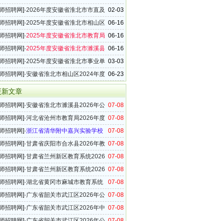
）2026年教师招聘30名公告
师招聘网
]·
2026年度安徽省淮北市市直及
02-03
事业单位教师招聘公告
师招聘网
]·
2025年度安徽省淮北市相山区
06-16
新任教师招聘10名公告
师招聘网
]·
2025年度安徽省淮北市教育局
06-16
小学新任教师招聘60名公告
师招聘网
]·
2025年度安徽省淮北市濉溪县
06-16
新任教师招聘105名公告
师招聘网
]·
2025年度安徽省淮北市事业单
03-03
工作人员公告
师招聘网
]·
安徽省淮北市相山区2024年度
06-23
聘公告（80名）
更新文章
师招聘网
]·
安徽省淮北市濉溪县2026年公
07-08
县外在编在职教师工作实施方案
师招聘网
]·
河北省沧州市教育局2026年度
07-08
调教师公告
师招聘网
]·
浙江省清华附中嘉兴实验学校
07-08
6年事业编制教师招聘公告（第四批）
师招聘网
]·
甘肃省庆阳市合水县2026年教
07-08
事业单位教师招聘公告
师招聘网
]·
甘肃省兰州新区教育系统2026
07-08
招聘进入考察范围人员（第一批次）及考察相关
师招聘网
]·
甘肃省兰州新区教育系统2026
07-08
公告
选调教师公告
师招聘网
]·
湖北省黄冈市麻城市教育系统
07-08
年高中教师招聘14名公告
师招聘网
]·
广东省韶关市武江区2026年公
07-08
幼儿园骨干教师公告
师招聘网
]·
广东省韶关市武江区2026年中
07-08
师公开招聘面试公告
师招聘网
]·
广东省韶关市武江区2026年公
07-08