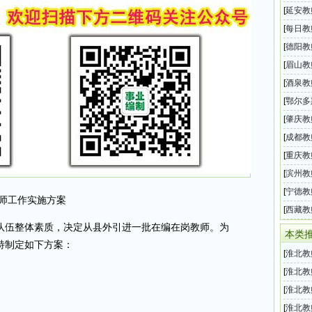
2026
[
延安教
级中学
[
每日教
汇总（
[
德阳教
属学校
[
眉山教
年第二
[
酒泉教
202
[
鄂尔多
旗20
[
肇庆教
育局教
[
成都教
小学校
[
重庆教
2026
[
滨州教
师招聘
[
宁德教
教师工作实施方案
育局下
[
西藏教
队伍整体素质，决定从县外引进一批在编在岗教师。为
位教师
本类
特制定如下方案：
[
淮北教
中小学
[
淮北教
直属中
[
淮北教
中小学
[
淮北教