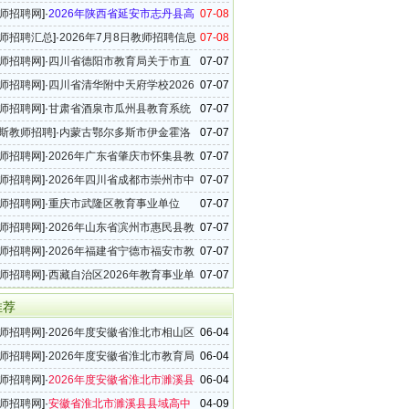
年高中教师招聘14名公告
师招聘网
]·
2026年陕西省延安市志丹县高
07-08
教师招聘16名公告
师招聘汇总
]·
2026年7月8日教师招聘信息
07-08
39条）
师招聘网
]·
四川省德阳市教育局关于市直
07-07
2026年教师招聘公告
师招聘网
]·
四川省清华附中天府学校2026
07-07
轮教师招聘公告
师招聘网
]·
甘肃省酒泉市瓜州县教育系统
07-07
6年紧缺学科教师柔性引进招聘公告
斯教师招聘
]·
内蒙古鄂尔多斯市伊金霍洛
07-07
26年引进中小学教师18名公告
师招聘网
]·
2026年广东省肇庆市怀集县教
07-07
师招聘87名公告
师招聘网
]·
2026年四川省成都市崇州市中
07-07
教师招聘76名公告
师招聘网
]·
重庆市武隆区教育事业单位
07-07
年教师招聘31名公告
师招聘网
]·
2026年山东省滨州市惠民县教
07-07
15名公告
师招聘网
]·
2026年福建省宁德市福安市教
07-07
属学校教师招聘13名公告（六）
师招聘网
]·
西藏自治区2026年教育事业单
07-07
招聘公告
推荐
师招聘网
]·
2026年度安徽省淮北市相山区
06-04
新任教师招聘10名公告
师招聘网
]·
2026年度安徽省淮北市教育局
06-04
小学新任教师招聘44名公告
师招聘网
]·
2026年度安徽省淮北市濉溪县
06-04
新任教师招聘39名公告
师招聘网
]·
安徽省淮北市濉溪县县域高中
04-09