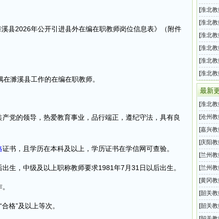
（中职
[
淮北教
市辖区
[
淮北教
濉溪县2026年公开引进县外在编在职教师岗位信息表》（附件
中小学
[
淮北教
直属中
[
淮北教
中小学
[
淮北教
位招聘
[
淮北教
在濉溪县工作的在编在职教师。​
教师招
最新
[
淮北教
开引进
国共产党的领导，热爱教育事业，品行端正，遵纪守法，具有良
[
沧州教
公开招
[
嘉兴教
202
[
庆阳教
格
证书，且学历在本科及以上，学历证书在学信网可查验。​
育系统
[
兰州教
以后出生，中级及以上职称教师要求1981年7月31日以后出生。​
年教师
[
兰州教
事项的
年公开
[
黄冈教
。​
2026
[
韶关教
“合格”及以上等次。
开选聘
[
韶关教
小学教
[
韶关教