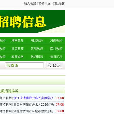
加入收藏
|
繁體中文
|
网站地图
教师
湖南教师
湖北教师
河南教师
教师
甘肃教师
青海教师
四川教师
教师
教师资格
教师招聘
每日汇总
教师招聘推荐
师招聘网
]·
浙江省清华附中嘉兴实验学校
07-08
6年事业编制教师招聘公告（第四批）
师招聘网
]·
甘肃省庆阳市合水县2026年教
07-08
事业单位教师招聘公告
师招聘网
]·
湖北省黄冈市麻城市教育系统
07-08