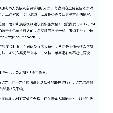
拟参加考察人员按规定要求组织考察。考察内容主要包括考察对
力、工作实绩（学业成绩）以及是否需要回避等方面的情况。
督、警示和惩戒机制建设的实施意见》（皖办发〔2017〕24
仍属于失信被执行人的，考察环节不予合格（查询平台：中国
xgk.court.gov.cn）。
定程序和时限，在同岗位报考人员中，从高分到低分依次等额
方法，加试方案另行公布），体检、考察递补各不超过两次。
进行公示，公示期为5个工作日。
议后选岗（同一岗位按照高分到低分的顺序进行），选岗结果报
后办理相关手续。
事档案调取，档案审核不合格、存在违规入职记录的，取消引进