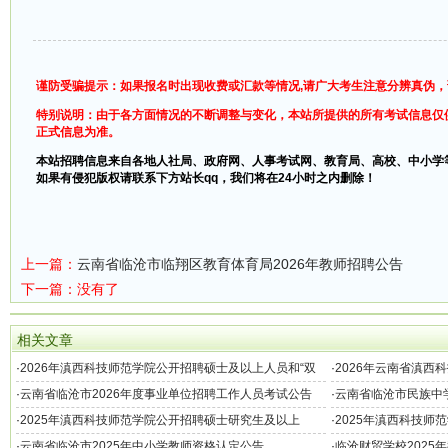
谨防受骗提示：如果报名时出现收费或汇款等情况,请广大考生注意分辨真伪
特别说明：由于各方面情况的不断调整与变化，本站所提供的所有考试信息仅
正式信息为准。
本站招聘信息来自各地人社局、政府网、人事考试网、教育局、高校、中小学
如果有侵犯版权请联系下方站长qq，我们将在24小时之内删除！
上一篇：
云南省临沧市临翔区教育体育局2026年教师招聘公告
下一篇：没有了
相关文章
·
2026年滇西科技师范学院公开招聘硕士及以上人员和“双
·
2026年云南省滇西
师型”教师公告
·
云南省临沧市2026年度事业单位招聘工作人员考试公告
·
云南省临沧市民族中学
（318名）
·
2025年滇西科技师范学院公开招聘硕士研究生及以上
·
2025年滇西科技师
和“双师型”教师公告
·
云南省临沧市2025年中小学教师资格认定公告
·
临沧财贸学校2025