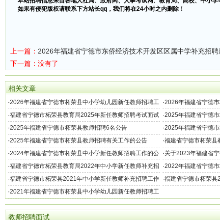
本站招聘信息来自各地人社局、政府网、人事考试网、教育局、高校、中小学
如果有侵犯版权请联系下方站长qq，我们将在24小时之内删除！
上一篇：
2026年福建省宁德市东侨经济技术开发区区属中学补充招
下一篇：没有了
相关文章
·
2026年福建省宁德市柘荣县中小学幼儿园新任教师招聘工
·
2026年福建省宁德
作的公告（49名）
公告
·
福建省宁德市柘荣县教育局2025年新任教师招聘考试面试
·
2025年福建省宁德
工作的通知
·
2025年福建省宁德市柘荣县教师招聘6名公告
·
2025年福建省宁德
作的公告（56名）
·
2025年福建省宁德市柘荣县教师招聘有关工作的公告
·
福建省宁德市柘荣县教
聘工作的通告
·
2024年福建省宁德市柘荣县中小学新任教师招聘工作的公
·
关于2023年福建省
告（45名）
聘工作的公告（28名
·
福建省宁德市柘荣县教育局2022年中小学新任教师补充招
·
2022年福建省宁德
聘工作的通告
作的公告（29名）
·
福建省宁德市柘荣县2021年中小学新任教师补充招聘工作
·
福建省宁德市柘荣县2
的通告
通知
·
2021年福建省宁德市柘荣县中小学幼儿园新任教师招聘工
作的通知
教师招聘面试