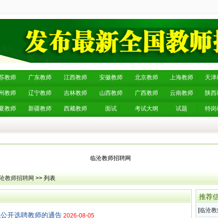
苏教师
广东教师
江西教师
安徽教师
北京教师
上海教师
天津
州教师
辽宁教师
吉林教师
山西教师
广西教师
云南教师
陕西
夏教师
新疆教师
西藏教师
面试
考试大纲
试题
特岗
临沧教师招聘网
沧教师招聘网
>> 列表
推荐
[
临沧教
统公开选聘教师的通告
2026-08-05