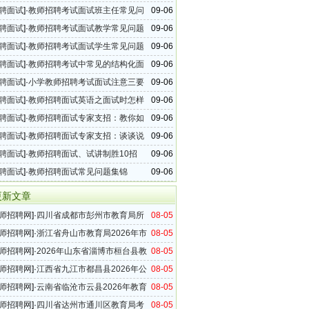
聘面试
]·
教师招聘考试面试班主任常见问
09-06
聘面试
]·
教师招聘考试面试教学常见问题
09-06
聘面试
]·
教师招聘考试面试学生常见问题
09-06
聘面试
]·
教师招聘考试中常见的结构化面
09-06
聘面试
]·
小学教师招聘考试面试注意三要
09-06
聘面试
]·
教师招聘面试英语之面试时怎样
09-06
绍
聘面试
]·
教师招聘面试专家支招：教你如
09-06
课教好课
聘面试
]·
教师招聘面试专家支招：谈谈说
09-06
本要求
聘面试
]·
教师招聘面试、试讲制胜10招
09-06
聘面试
]·
教师招聘面试常见问题集锦
09-06
更新文章
师招聘网
]·
四川省成都市彭州市教育局所
08-05
中学等4所学校2026年员额教师招聘公告
师招聘网
]·
浙江省舟山市教育局2026年市
08-05
校面向县（区）选聘教师公告
师招聘网
]·
2026年山东省淄博市桓台县教
08-05
竞聘公告
师招聘网
]·
江西省九江市都昌县2026年公
08-05
县内教师公告
师招聘网
]·
云南省临沧市云县2026年教育
08-05
统公开选聘教师的通告
师招聘网
]·
四川省达州市通川区教育局考
08-05