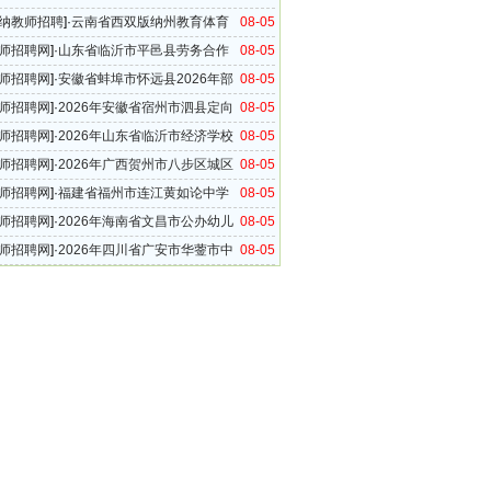
2026届公费师范毕业生的公告
纳教师招聘
]·
云南省西双版纳州教育体育
08-05
学校2026年公开选调教师公告
师招聘网
]·
山东省临沂市平邑县劳务合作
08-05
2026年公开招聘政府购买教学服务人员公告
师招聘网
]·
安徽省蚌埠市怀远县2026年部
08-05
公开遴选教师公告
师招聘网
]·
2026年安徽省宿州市泗县定向
08-05
村教师、优师专项师范毕业生专项招聘公告
师招聘网
]·
2026年山东省临沂市经济学校
08-05
聘公告
师招聘网
]·
2026年广西贺州市八步区城区
08-05
公开选调教师简章
师招聘网
]·
福建省福州市连江黄如论中学
08-05
6年秋季招聘教师公告
师招聘网
]·
2026年海南省文昌市公办幼儿
08-05
教师考核续聘公告（第1号）
师招聘网
]·
2026年四川省广安市华蓥市中
08-05
开考调市外中小学教师的公告