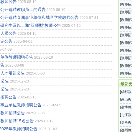
聘教师公告
2025-08-10
一
[
教师招
统公开选聘教职员工的通告
2025-08-10
题攻略
[
教师招
年公开选聘直属事业单位和城区学校教师公告
2025-07-31
攻略
[
教师招
士研究生及以上和“双师型”教师公告
2025-04-15
攻略
[
教师招
士人员公告
2025-04-15
试试题
[
教师招
认定公告
2025-04-09
点
[
教师招
5-04-09
自我介
[
教师招
业单位教师招聘公告
2025-03-10
何说好
[
教师招
公告
2025-03-08
课的基
[
教师招
业人才引进公告
2025-03-08
[
教师招
名公告
2025-02-23
最新
名公告
2025-02-23
[
成都教
师招聘公告
2025-02-13
属彭州
[
舟山教
统事业单位教师招聘公告
2025-02-05
本级学
[
淄博教
年教师招聘公告
2025-02-05
师公开
[
九江教
年教师招聘15名公告
2025-01-12
开选调
[
临沧教
025年教师招聘公告
2025-01-03
体育系
[
达州教