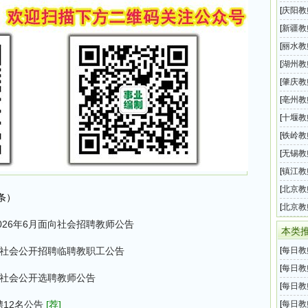
属事业
[
庆阳教
2026
[
新疆教
招聘54
[
丽水教
202
[
湖州教
属学校
[
肇庆教
育局中
[
亳州教
任教师
[
十堰教
育局所
[
铁岭教
教师招
[
无锡教
育系统
[
镇江教
2026
[
北京教
条）
事业单
[
北京教
26年6月面向社会招聘教师公告
事业单
本类
向社会公开招聘临聘教职工公告
[
每日教
息汇总
[
每日教
向社会公开选聘教师公告
息汇总
[
每日教
息汇总
聘12名公告
[荐]
[
每日教