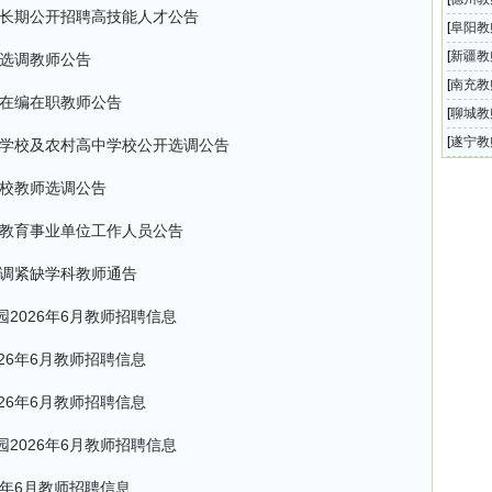
年长期公开招聘高技能人才公告
育系统
[
阜阳教
通高中
[
新疆教
开选调教师公告
招聘54
[
南充教
内在编在职教师公告
引进高
[
聊城教
202
[
遂宁教
区学校及农村高中学校公开选调公告
开选调
学校教师选调公告
外教育事业单位工作人员公告
选调紧缺学科教师通告
2026年6月教师招聘信息
26年6月教师招聘信息
26年6月教师招聘信息
2026年6月教师招聘信息
6年6月教师招聘信息