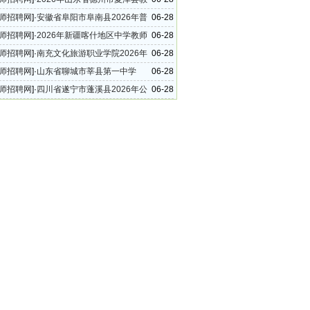
公开招聘备案制高中教师简章
师招聘网
]·
安徽省阜阳市阜南县2026年普
06-28
公开选调教师公告
师招聘网
]·
2026年新疆喀什地区中学教师
06-28
4名公告
师招聘网
]·
南充文化旅游职业学院2026年
06-28
层次人才公开考核招聘的公告
师招聘网
]·
山东省聊城市莘县第一中学
06-28
6年招聘高中教师公告
师招聘网
]·
四川省遂宁市蓬溪县2026年公
06-28
事业单位工作人员的公告