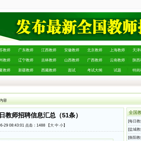
苏教师
广东教师
江西教师
安徽教师
北京教师
上海教师
天津
州教师
辽宁教师
吉林教师
山西教师
广西教师
云南教师
陕西
夏教师
新疆教师
西藏教师
面试
考试大纲
试题
特岗
 内容
全国
29日教师招聘信息汇总（51条）
[
每日教
-29 08:43:01 点击：
1488 【
大
中
小
】
息汇总
[
盐城教
师招聘
[
衡阳教