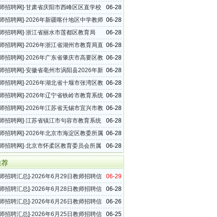
单位教师招聘148名公告
师招聘网
]·
甘肃省庆阳市西峰区区直学校
06-28
年教师招聘27名公告
师招聘网
]·
2026年新疆喀什地区中学教师
06-28
4名公告
师招聘网
]·
浙江省丽水市莲都区教育局
06-28
6年事业编制教师招聘19名公告
师招聘网
]·
2026年浙江省湖州市教育局直
06-28
教师招聘18名公告
师招聘网
]·
2026年广东省肇庆市高要区教
06-28
小学教师招聘24名公告
师招聘网
]·
安徽省亳州市涡阳县2026年新
06-28
招聘37名公告
师招聘网
]·
2026年湖北省十堰市张湾区教
06-28
属学校中小学教师招聘156名公告
师招聘网
]·
2026年辽宁省铁岭市教育系统
06-28
聘38名公告
师招聘网
]·
2026年江苏省无锡市宜兴市教
06-28
教师招聘50名公告
师招聘网
]·
江苏省镇江市句容市教育系统
06-28
年教师招聘59名公告
师招聘网
]·
2026年北京市海淀区教委所属
06-28
位第二次教师招聘公告
师招聘网
]·
北京市怀柔区教育委员会所属
06-28
位2026年第二批教师招聘公告
推荐
师招聘汇总
]·
2026年6月29日教师招聘信
06-29
（51条）
师招聘汇总
]·
2026年6月28日教师招聘信
06-28
（24条）
师招聘汇总
]·
2026年6月26日教师招聘信
06-26
（35条）
师招聘汇总
]·
2026年6月25日教师招聘信
06-25