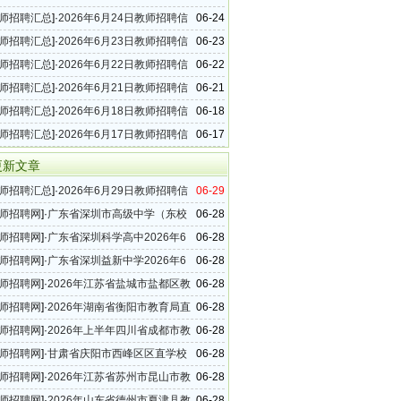
（69条）
师招聘汇总
]·
2026年6月24日教师招聘信
06-24
（30条）
师招聘汇总
]·
2026年6月23日教师招聘信
06-23
（49条）
师招聘汇总
]·
2026年6月22日教师招聘信
06-22
（45条）
师招聘汇总
]·
2026年6月21日教师招聘信
06-21
（29条）
师招聘汇总
]·
2026年6月18日教师招聘信
06-18
（20条）
师招聘汇总
]·
2026年6月17日教师招聘信
06-17
（26条）
更新文章
师招聘汇总
]·
2026年6月29日教师招聘信
06-29
（51条）
师招聘网
]·
广东省深圳市高级中学（东校
06-28
026年6月面向社会招聘教师公告
师招聘网
]·
广东省深圳科学高中2026年6
06-28
社会公开招聘临聘教职工公告
师招聘网
]·
广东省深圳益新中学2026年6
06-28
社会公开选聘教师公告
师招聘网
]·
2026年江苏省盐城市盐都区教
06-28
12名公告
师招聘网
]·
2026年湖南省衡阳市教育局直
06-28
单位教师招聘148名公告
师招聘网
]·
2026年上半年四川省成都市教
06-28
属事业单位教师招聘公告
师招聘网
]·
甘肃省庆阳市西峰区区直学校
06-28
年教师招聘27名公告
师招聘网
]·
2026年江苏省苏州市昆山市教
06-28
公开招聘幼儿园备案制教师简章
师招聘网
]·
2026年山东省德州市夏津县教
06-28