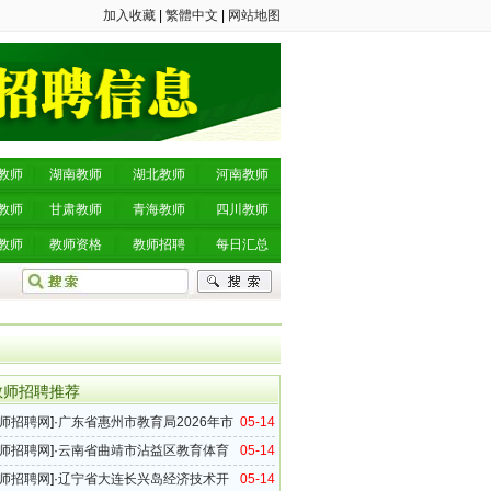
加入收藏
|
繁體中文
|
网站地图
教师
湖南教师
湖北教师
河南教师
教师
甘肃教师
青海教师
四川教师
教师
教师资格
教师招聘
每日汇总
教师招聘推荐
师招聘网
]·
广东省惠州市教育局2026年市
05-14
中小学教师招聘199名公告
师招聘网
]·
云南省曲靖市沾益区教育体育
05-14
属部分学校2026年第三次教师招聘公告
师招聘网
]·
辽宁省大连长兴岛经济技术开
05-14