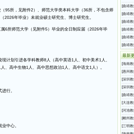
委会所
[
曲靖教
校（95所，见附件2）、师范大学类本科大学（36所，不包含师
教师招
[
曲靖教
（2026年毕业）未就业硕士研究生、博士研究生。
招聘工
[
曲靖教
属6所师范大学（见附件5）毕业的全日制应届（2026年毕
教师招
[
曲靖教
局所属
[
曲靖教
系统20
[
曲靖教
系统所
最新
现计划引进各学科教师8人（高中英语1人、初中美术1人、
[
海南教
1人、高中生物1人、高中思想政治1人、高中语文1人）。
年幼儿
[
惠州教
直公办
[
深圳教
2026
[
深圳教
式进行。
年5月
[
曲靖教
系统所
[
大连教
发区教
[
河池教
。
招聘14
[
郴州教
就业中心。
直学校
[
三明教
师招聘
[
海南教