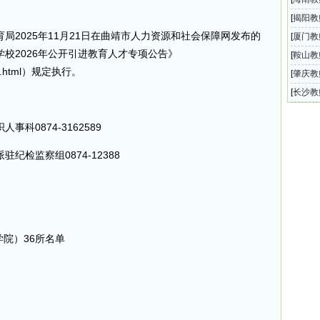
中学教
[
揭阳教
局2025年11月21日在曲靖市人力资源和社会保障网发布的
育系统
[
厦门教
校2026年公开引进教育人才专项公告》
月教师
[
鞍山教
43108.html）规定执行。
自治县
[
肇庆教
育局教
[
长沙教
招聘35
科0874-3162589
检监察组0874-12388
学院）36所名单