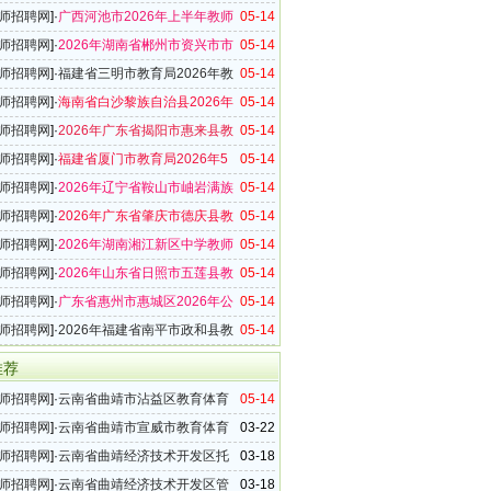
育系统2026年第一批次教师招聘16名公告
师招聘网
]·
广西河池市2026年上半年教师
05-14
7名公告
师招聘网
]·
2026年湖南省郴州市资兴市市
05-14
编制内教师招聘15名公告
师招聘网
]·
福建省三明市教育局2026年教
05-14
10名通告（江西师范大学专场）
师招聘网
]·
海南省白沙黎族自治县2026年
05-14
师招聘29名公告
师招聘网
]·
2026年广东省揭阳市惠来县教
05-14
教师招聘104名公告
师招聘网
]·
福建省厦门市教育局2026年5
05-14
招聘公告
师招聘网
]·
2026年辽宁省鞍山市岫岩满族
05-14
事业单位教师招聘18名公告
师招聘网
]·
2026年广东省肇庆市德庆县教
05-14
师招聘31名公告（第二场）
师招聘网
]·
2026年湖南湘江新区中学教师
05-14
0名公告
师招聘网
]·
2026年山东省日照市五莲县教
05-14
教师招聘27名公告
师招聘网
]·
广东省惠州市惠城区2026年公
05-14
教育学校编内教师招聘50名公告
师招聘网
]·
2026年福建省南平市政和县教
05-14
1名公告(二)
推荐
师招聘网
]·
云南省曲靖市沾益区教育体育
05-14
属部分学校2026年第三次教师招聘公告
师招聘网
]·
云南省曲靖市宣威市教育体育
03-22
部分学校2026年第二次教师招聘23名公告
师招聘网
]·
云南省曲靖经济技术开发区托
03-18
2026年第二次教师招聘公告
师招聘网
]·
云南省曲靖经济技术开发区管
03-18