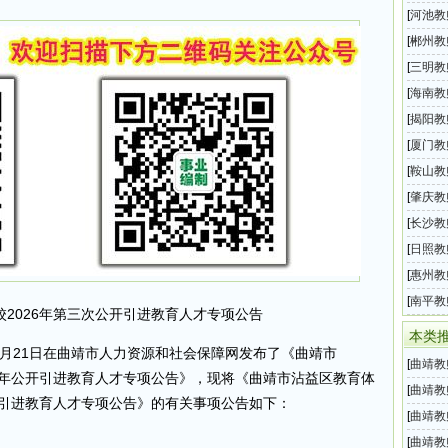
发区教
[
河池教
招聘14
[
郴州教
直学校
[
三明教
师招聘
[
海南教
中学教
[
揭阳教
育系统
[
厦门教
月教师
[
鞍山教
自治县
[
肇庆教
育局教
[
长沙教
招聘35
[
日照教
体系统
[
惠州教
办义务
[
南平教
2026年第三次公开引进教育人才专项公告
师招聘1
本类
11月21日在曲靖市人力资源和社会保障网发布了《曲靖市
[
曲靖教
6年公开引进教育人才专项公告》，现将《曲靖市沾益区教育体
系统所
[
曲靖教
开引进教育人才专项公告》的有关事项公告如下：
局所属
[
曲靖教
管学校
[
曲靖教