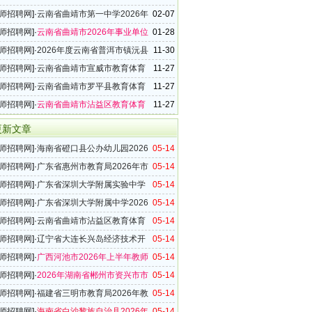
属学校2026年第二次教师招聘公告
师招聘网
]·
云南省曲靖市第一中学2026年
02-07
聘11名公告
师招聘网
]·
云南省曲靖市2026年事业单位
01-28
作人员公告（889名）
师招聘网
]·
2026年度云南省普洱市镇沅县
11-30
聘13名公告
师招聘网
]·
云南省曲靖市宣威市教育体育
11-27
部分学校2026年教师招聘51名公告
师招聘网
]·
云南省曲靖市罗平县教育体育
11-27
26年教师招聘20名公告
师招聘网
]·
云南省曲靖市沾益区教育体育
11-27
属部分学校2026年教师招聘30名公告
更新文章
师招聘网
]·
海南省磴口县公办幼儿园2026
05-14
教师招聘71名公告
师招聘网
]·
广东省惠州市教育局2026年市
05-14
中小学教师招聘199名公告
师招聘网
]·
广东省深圳大学附属实验中学
05-14
年5月教师招聘公告
师招聘网
]·
广东省深圳大学附属中学2026
05-14
教师招聘公告
师招聘网
]·
云南省曲靖市沾益区教育体育
05-14
属部分学校2026年第三次教师招聘公告
师招聘网
]·
辽宁省大连长兴岛经济技术开
05-14
育系统2026年第一批次教师招聘16名公告
师招聘网
]·
广西河池市2026年上半年教师
05-14
7名公告
师招聘网
]·
2026年湖南省郴州市资兴市市
05-14
编制内教师招聘15名公告
师招聘网
]·
福建省三明市教育局2026年教
05-14
10名通告（江西师范大学专场）
师招聘网
]·
海南省白沙黎族自治县2026年
05-14