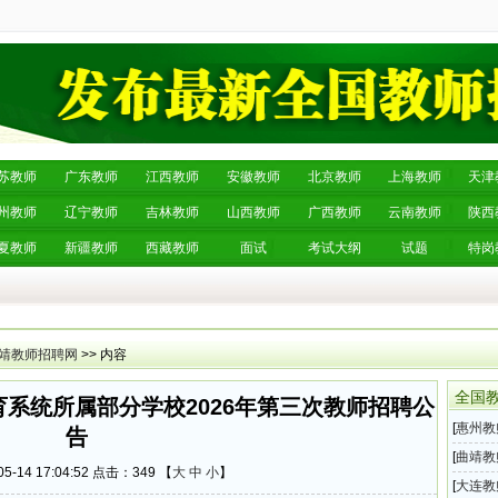
苏教师
广东教师
江西教师
安徽教师
北京教师
上海教师
天津
州教师
辽宁教师
吉林教师
山西教师
广西教师
云南教师
陕西
夏教师
新疆教师
西藏教师
面试
考试大纲
试题
特岗
靖教师招聘网
>> 内容
全国
系统所属部分学校2026年第三次教师招聘公
[
惠州教
告
直公办
[
曲靖教
5-14 17:04:52 点击：
349 【
大
中
小
】
系统所
[
大连教